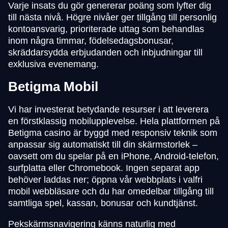
Varje insats du gör genererar poäng som lyfter dig
till nästa nivå. Högre nivåer ger tillgång till personlig
kontoansvarig, prioriterade uttag som behandlas
inom några timmar, födelsedagsbonusar,
skräddarsydda erbjudanden och inbjudningar till
exklusiva evenemang.
Betigma Mobil
Vi har investerat betydande resurser i att leverera
en förstklassig mobilupplevelse. Hela plattformen på
Betigma casino är byggd med responsiv teknik som
anpassar sig automatiskt till din skärmstorlek –
oavsett om du spelar på en iPhone, Android-telefon,
surfplatta eller Chromebook. Ingen separat app
behöver laddas ner; öppna vår webbplats i valfri
mobil webbläsare och du har omedelbar tillgång till
samtliga spel, kassan, bonusar och kundtjänst.
Pekskärmsnavigering känns naturlig med