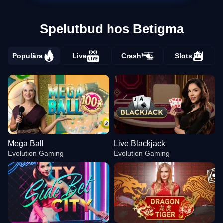
Spelutbud hos Betigma
Populära
Live
Crash
Slots
Mega Ball
Live Blackjack
Evolution Gaming
Evolution Gaming