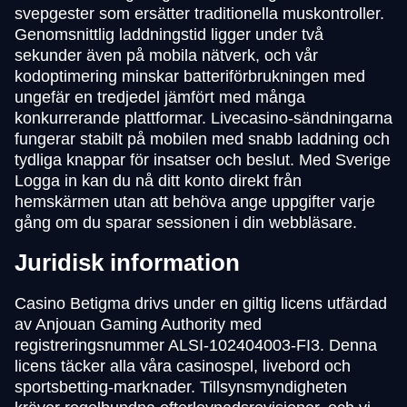
svepgester som ersätter traditionella muskontroller.
Genomsnittlig laddningstid ligger under två
sekunder även på mobila nätverk, och vår
kodoptimering minskar batteriförbrukningen med
ungefär en tredjedel jämfört med många
konkurrerande plattformar. Livecasino-sändningarna
fungerar stabilt på mobilen med snabb laddning och
tydliga knappar för insatser och beslut. Med Sverige
Logga in kan du nå ditt konto direkt från
hemskärmen utan att behöva ange uppgifter varje
gång om du sparar sessionen i din webbläsare.
Juridisk information
Casino Betigma drivs under en giltig licens utfärdad
av Anjouan Gaming Authority med
registreringsnummer ALSI-102404003-FI3. Denna
licens täcker alla våra casinospel, livebord och
sportsbetting-marknader. Tillsynsmyndigheten