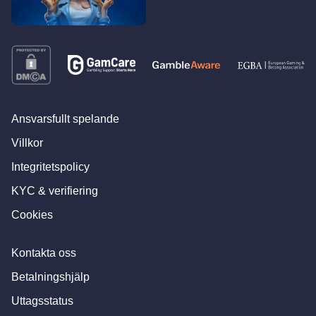
Ansvarsfullt spelande
Villkor
Integritetspolicy
KYC & verifiering
Cookies
Kontakta oss
Betalningshjälp
Uttagsstatus