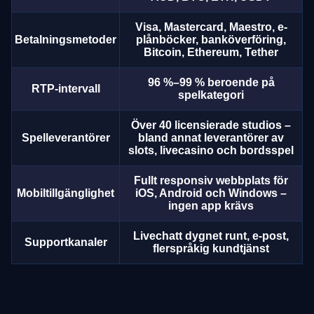
Visa, Mastercard, Maestro, e-
Betalningsmetoder
plånböcker, banköverföring,
Bitcoin, Ethereum, Tether
Monopoly Live
Lucky Crumbling
The Dog House
Lightning Dice
Spaceman
Starburst
Evolution Gaming
Gamzix
Pragmatic Play
Evolution Gaming
Pragmatic Play
NetEnt
96 %–99 % beroende på
RTP-intervall
spelkategori
Över 40 licensierade studios –
Spelleverantörer
bland annat leverantörer av
slots, livecasino och bordsspel
Fullt responsiv webbplats för
Live Craps
Bustabit
Big Bass Bonanza
Crazy Time
Bustabit
Wolf Gold
Mobiltillgänglighet
iOS, Android och Windows –
Evolution Gaming
Independent
Pragmatic Play
Evolution Gaming
Independent
Pragmatic Play
ingen app krävs
Livechatt dygnet runt, e-post,
Supportkanaler
flerspråkig kundtjänst
Lightning Roulette
Big Bass Crash
Mega Moolah
Live Baccarat
Moonshot
Legacy of Dead