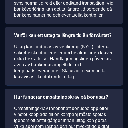
syns normalt direkt efter godkänd transaktion. Vid
banköverföring kan det ta längre tid beroende på
bankens hantering och eventuella kontroller.
Varför kan ett uttag ta längre tid än förväntat?
Uttag kan fördröjas av verifiering (KYC), interna
säkerhetskontroller eller om betalmetoden kräver
extra bekräftelse. Handläggningstiden påverkas
även av bankernas öppettider och
tredjepartsleverantörer. Status och eventuella
krav visas i kontot under uttag.
Hur fungerar omsättningskrav på bonusar?
Omsättningskrav innebär att bonusbelopp eller
vinster kopplade till en kampanj måste spelas
igenom ett antal gånger innan uttag kan göras.
Vilka spel som räknas och hur mycket de bidrar