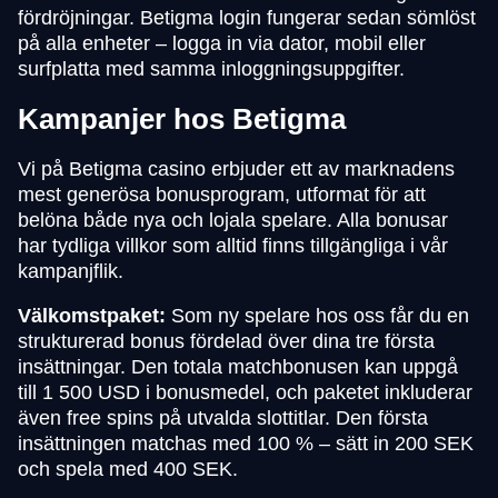
fördröjningar. Betigma login fungerar sedan sömlöst
på alla enheter – logga in via dator, mobil eller
surfplatta med samma inloggningsuppgifter.
Kampanjer hos Betigma
Vi på Betigma casino erbjuder ett av marknadens
mest generösa bonusprogram, utformat för att
belöna både nya och lojala spelare. Alla bonusar
har tydliga villkor som alltid finns tillgängliga i vår
kampanjflik.
Välkomstpaket:
Som ny spelare hos oss får du en
strukturerad bonus fördelad över dina tre första
insättningar. Den totala matchbonusen kan uppgå
till 1 500 USD i bonusmedel, och paketet inkluderar
även free spins på utvalda slottitlar. Den första
insättningen matchas med 100 % – sätt in 200 SEK
och spela med 400 SEK.